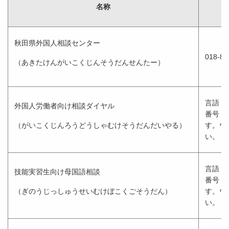
名称
秋田県外国人相談センター
018-88
（あきたけんがいこくじんそうだんせんたー）
言語（
外国人労働者向け相談ダイヤル
番号（
（がいこくじんろうどうしゃむけそうだんだいやる）
す。ウ
い。
言語（
技能実習生向け母国語相談
番号（
（ぎのうじっしゅうせいむけぼこくごそうだん）
す。ウ
い。