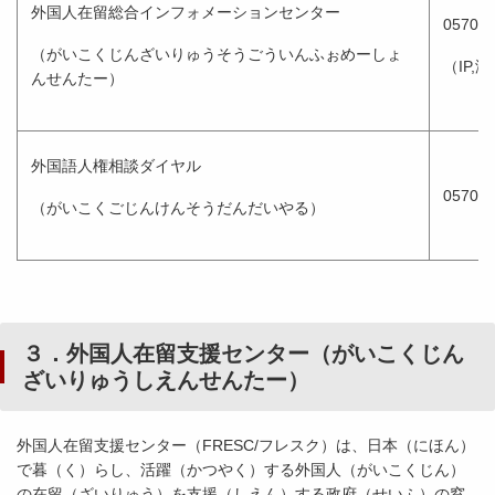
外国人在留総合インフォメーションセンター
0570-0
（がいこくじんざいりゅうそうごういんふぉめーしょ
（IP,
んせんたー）
外国語人権相談ダイヤル
0570-
（がいこくごじんけんそうだんだいやる）
３．外国人在留支援センター（がいこくじん
ざいりゅうしえんせんたー）
外国人在留支援センター（FRESC/フレスク）は、日本（にほん）
で暮（く）らし、活躍（かつやく）する外国人（がいこくじん）
の在留（ざいりゅう）を支援（しえん）する政府（せいふ）の窓