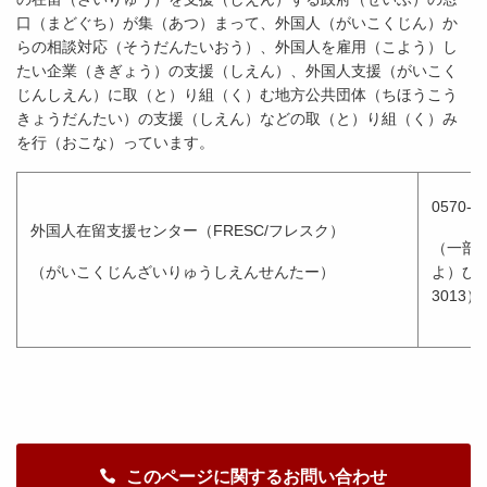
口（まどぐち）が集（あつ）まって、外国人（がいこくじん）か
らの相談対応（そうだんたいおう）、外国人を雇用（こよう）し
たい企業（きぎょう）の支援（しえん）、外国人支援（がいこく
じんしえん）に取（と）り組（く）む地方公共団体（ちほうこう
きょうだんたい）の支援（しえん）などの取（と）り組（く）み
を行（おこな）っています。
0570
外国人在留支援センター（FRESC/フレスク）
（一部
（がいこくじんざいりゅうしえんせんたー）
よ）び海
3013）
このページに関するお問い合わせ