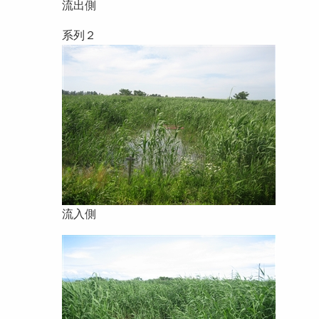
流出側
系列２
流入側