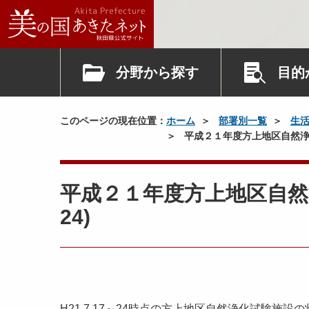
分野から探す
目的
このページの現在位置：
ホーム
部署別一覧
生
平成２１年度方上地区自然浄化試
平成２１年度方上地区自然浄
24)
H21.7.17～24時点の方上地区自然浄化試験施設