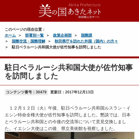
このページの現在位置：
ホーム
部署別一覧
政策企画部
国際課
国際交流・国際理解
秋田県庁を訪れた外国（国内）の方々
駐日ベラルーシ共和国大使が佐竹知事を訪問しました
駐日ベラルーシ共和国大使が佐竹知事
を訪問しました
コンテンツ番号：30479
更新日：
2017年12月13日
１２月１２日（火）午後、駐日ベラルーシ共和国ルスラン・イ
エシン特命全権大使が佐竹知事を訪問しました。懇談では、日本
とベラルーシ共和国との今後の交流等について意見交換しまし
た。イエシン大使はこの後、県立美術館を視察しました。