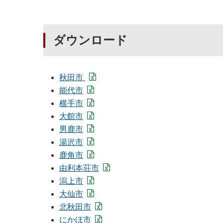
ダウンロード
秋田市
能代市
横手市
大館市
男鹿市
湯沢市
鹿角市
由利本荘市
潟上市
大仙市
北秋田市
にかほ市