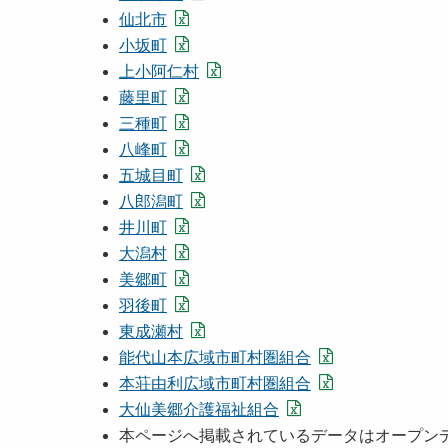
仙北市
小坂町
上小阿仁村
藤里町
三種町
八峰町
五城目町
八郎潟町
井川町
大潟村
美郷町
羽後町
東成瀬村
能代山本広域市町村圏組合
本荘由利広域市町村圏組合
大仙美郷介護福祉組合
本ページへ掲載されているデータはオープン