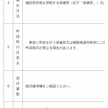
届
４
施設所在地を管轄する保健所（以下「保健所」）又は
出
方
法
申
請
時
事前に申請を行う保健所又は権限移譲市町村にご相談
５
の
申請様式が異なる場合があります。
注
意
点
添
付
６
様式備考欄をご確認ください。
書
類