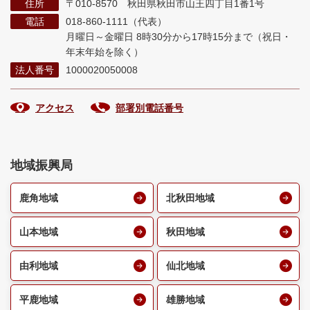
住所
〒010-8570 秋田県秋田市山王四丁目1番1号
電話
018-860-1111（代表）
月曜日～金曜日 8時30分から17時15分まで
（祝日・
年末年始を除く）
法人番号
1000020050008
アクセス
部署別電話番号
地域振興局
鹿角地域
北秋田地域
山本地域
秋田地域
由利地域
仙北地域
平鹿地域
雄勝地域