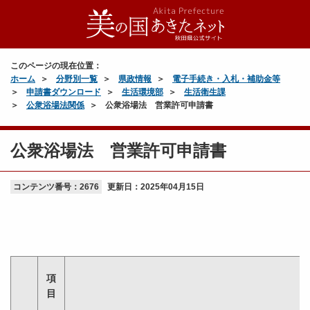
このページの現在位置：
ホーム
分野別一覧
県政情報
電子手続き・入札・補助金等
申請書ダウンロード
生活環境部
生活衛生課
公衆浴場法関係
公衆浴場法 営業許可申請書
公衆浴場法 営業許可申請書
コンテンツ番号：2676
更新日：
2025年04月15日
項
目