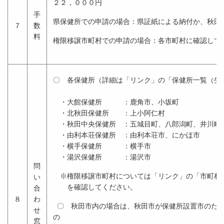
２２，０００円
手
県保健所での申請の場合：県証紙による納付か、秋田
７
数
料
権限移譲市町村での申請の場合：各市町村に確認して
〇 各保健所（詳細は「リンク」の「保健所一覧（生
・大館保健所 ：鹿角市、小坂町
・北秋田保健所 ：上小阿仁村
・秋田中央保健所 ：五城目町、八郎潟町、井川町
・由利本荘保健所 ：由利本荘市、にかほ市
・横手保健所 ：横手市
・湯沢保健所 ：湯沢市
問
※権限移譲市町村については「リンク」の「市町村
い
を確認してください。
合
８
わ
〇 秋田市内の場合は、秋田市が保健所設置市のため
せ
窓