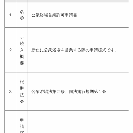
名
１
公衆浴場営業許可申請書
称
手
続
２
き
新たに公衆浴場を営業する際の申請様式です。
概
要
根
拠
３
公衆浴場法第２条、同法施行規則第１条
法
令
申
請