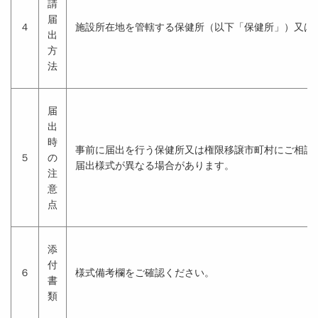
請
届
４
施設所在地を管轄する保健所（以下「保健所」）又は
出
方
法
届
出
時
事前に届出を行う保健所又は権限移譲市町村にご相談く
５
の
届出様式が異なる場合があります。
注
意
点
添
付
６
様式備考欄をご確認ください。
書
類