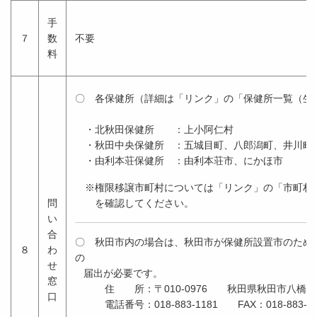
手
７
数
不要
料
〇 各保健所（詳細は「リンク」の「保健所一覧（生
・北秋田保健所 ：上小阿仁村
・秋田中央保健所 ：五城目町、八郎潟町、井川町
・由利本荘保健所 ：由利本荘市、にかほ市
※権限移譲市町村については「リンク」の「市町村
問
を確認してください。
い
合
〇 秋田市内の場合は、秋田市が保健所設置市のため
８
わ
せ
届出が必要です。
窓
住 所：〒010-0976 秋田県秋田市八橋南
口
電話番号：018-883-1181 FAX：018-883-13