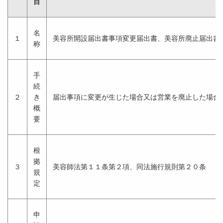
目
名
１
美容所開設届出書事項変更届出書、美容所廃止届出書
称
手
続
２
き
届出事項に変更が生じた場合又は営業を廃止した場合
概
要
根
拠
３
美容師法第１１条第２項、同法施行規則第２０条
規
定
申