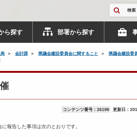
検索
から探す
部署から探す
納局
会計課
県議会建設委員会に関すること
県議会建設委
催
催
コンテンツ番号：26198
更新日：
20
会に報告した事項は次のとおりです。