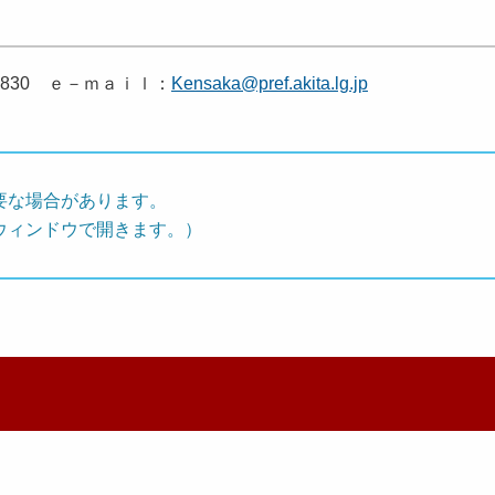
－3830 ｅ－ｍａｉｌ：
Kensaka@pref.akita.lg.jp
要な場合があります。
ウィンドウで開きます。）