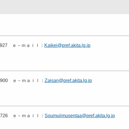
－3927 ｅ－ｍａｉｌ：
Kaikei@pref.akita.lg.jp
－3900 ｅ－ｍａｉｌ：
Zaisan@pref.akita.lg.jp
－2726 ｅ－ｍａｉｌ：
Soumujimusentaa@pref.akita.lg.jp