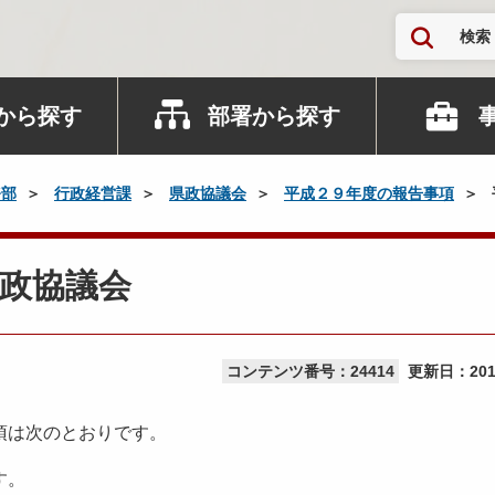
検索
から探す
部署から探す
務部
行政経営課
県政協議会
平成２９年度の報告事項
政協議会
コンテンツ番号：24414
更新日：
20
項は次のとおりです。
す。