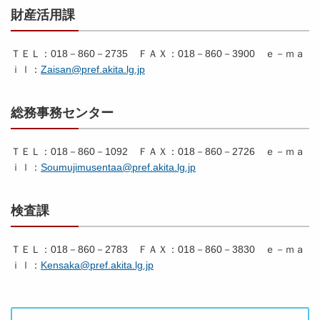
財産活用課
ＴＥＬ：018－860－2735 ＦＡＸ：018－860－3900 ｅ－ｍａ
ｉｌ：
Zaisan@pref.akita.lg.jp
総務事務センター
ＴＥＬ：018－860－1092 ＦＡＸ：018－860－2726 ｅ－ｍａ
ｉｌ：
Soumujimusentaa@pref.akita.lg.jp
検査課
ＴＥＬ：018－860－2783 ＦＡＸ：018－860－3830 ｅ－ｍａ
ｉｌ：
Kensaka@pref.akita.lg.jp