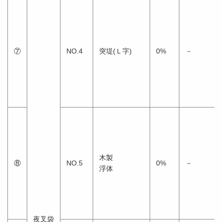
⑦
NO.4
突堤(Ｌ字)
0%
－
木製
⑧
NO.5
0%
－
浮体
夜叉袋