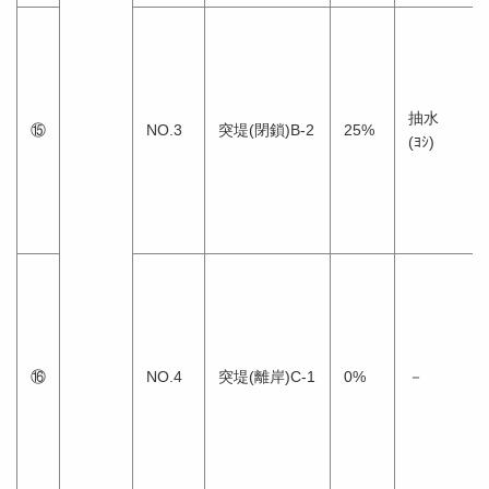
抽水
⑮
NO.3
突堤(閉鎖)B-2
25%
(ﾖｼ)
⑯
NO.4
突堤(離岸)C-1
0%
－