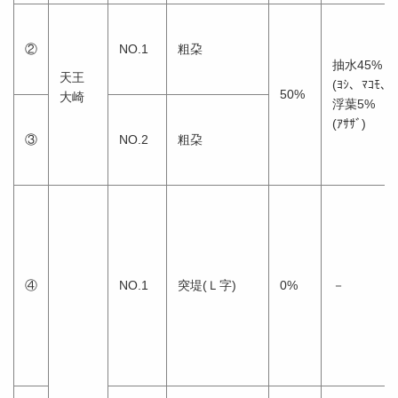
②
NO.1
粗朶
抽水45%
天王
(ﾖｼ、ﾏｺﾓ、ｶ
50%
大崎
浮葉5%
(ｱｻｻﾞ)
③
NO.2
粗朶
④
NO.1
突堤(Ｌ字)
0%
－