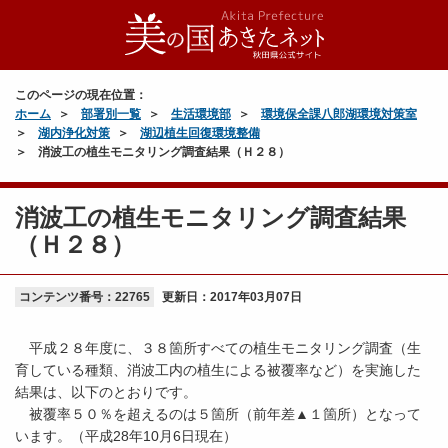
このページの現在位置：
ホーム
部署別一覧
生活環境部
環境保全課八郎湖環境対策室
湖内浄化対策
湖辺植生回復環境整備
消波工の植生モニタリング調査結果（Ｈ２８）
消波工の植生モニタリング調査結果
（Ｈ２８）
コンテンツ番号：22765
更新日：
2017年03月07日
平成２８年度に、３８箇所すべての植生モニタリング調査（生
育している種類、消波工内の植生による被覆率など）を実施した
結果は、以下のとおりです。
被覆率５０％を超えるのは５箇所（前年差▲１箇所）となって
います。（平成28年10月6日現在）