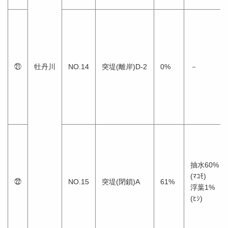
㉑
牡丹川
NO.14
突堤(離岸)D-2
0%
－
抽水60%
(ﾏｺﾓ)
㉒
NO.15
突堤(閉鎖)A
61%
浮葉1%
(ﾋｼ)