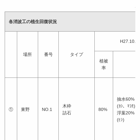
消
各消波工の植生回復状況
H27.10.
場所
番号
タイプ
植被
率
抽水60%
木枠
(ﾖｼ、ﾏｺﾓ)
①
東野
NO.1
80%
詰石
浮葉20%
(ﾋｼ)