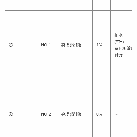
抽水
(ﾏｺﾓ)
㉙
NO.1
突堤(閉鎖)
1%
※H26浜
付け
㉚
NO.2
突堤(閉鎖)
0%
－