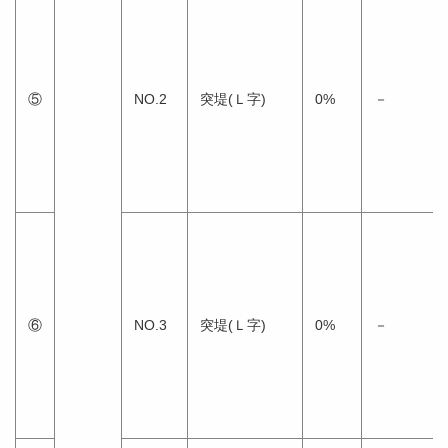
⑤
NO.2
突堤(Ｌ字)
0%
－
⑥
NO.3
突堤(Ｌ字)
0%
－