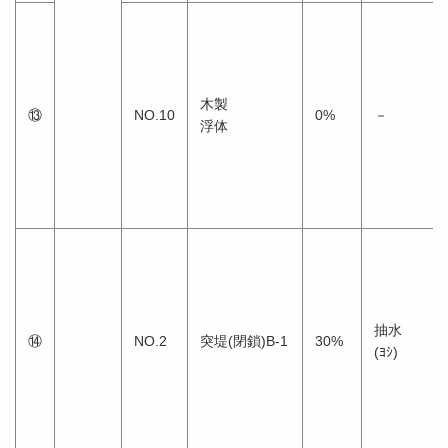
木製
⑬
NO.10
0%
－
浮体
抽水
⑭
NO.2
突堤(閉鎖)B-1
30%
(ﾖｼ)