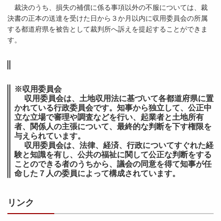
裁決のうち、損失の補償に係る事項以外の不服については、裁
決書の正本の送達を受けた日から３か月以内に収用委員会の所属
する都道府県を被告として裁判所へ訴えを提起することができま
す。
※収用委員会
収用委員会は、土地収用法に基づいて各都道府県に置
かれている行政委員会です。知事から独立して、公正中
立な立場で審理や調査などを行い、起業者と土地所有
者、関係人の主張について、最終的な判断を下す権限を
与えられています。
収用委員会は、法律、経済、行政についてすぐれた経
験と知識を有し、公共の福祉に関して公正な判断をする
ことのできる者のうちから、議会の同意を得て知事が任
命した７人の委員によって構成されています。
リンク