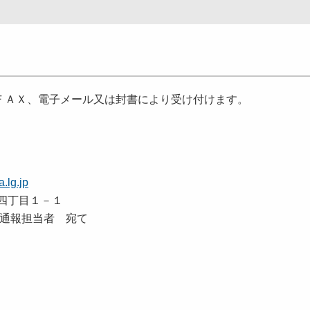
ＦＡＸ、電子メール又は封書により受け付けます。
.lg.jp
王四丁目１－１
報担当者 宛て