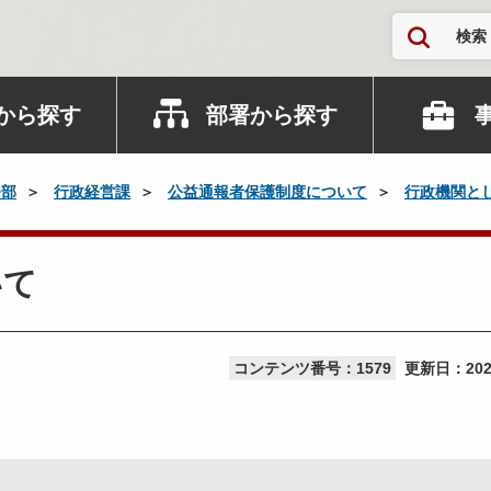
検索
から探す
部署から探す
務部
行政経営課
公益通報者保護制度について
行政機関と
いて
コンテンツ番号：1579
更新日：
20