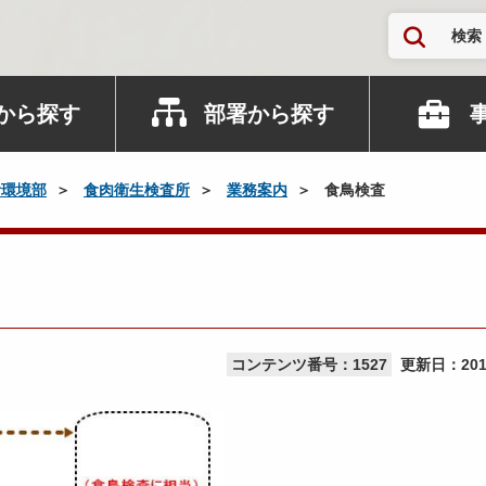
検索
から探す
部署から探す
活環境部
食肉衛生検査所
業務案内
食鳥検査
コンテンツ番号：1527
更新日：
20