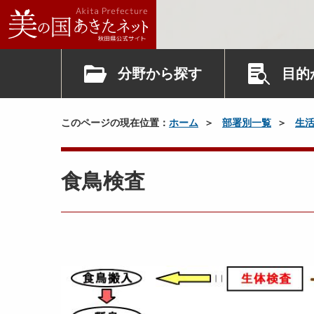
分野から探す
目的
このページの現在位置：
ホーム
部署別一覧
生
食鳥検査