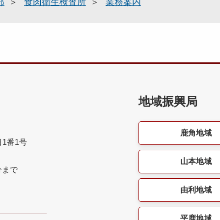
部
食肉衛生検査所
業務案内
地域振興局
鹿角地域
目1番1号
山本地域
分まで
由利地域
平鹿地域