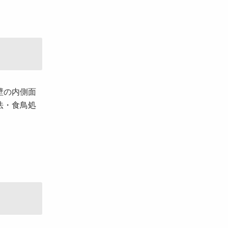
壁の内側面
法・食鳥処