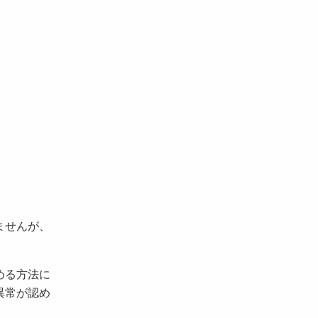
ませんが、
。
める方法に
異常が認め