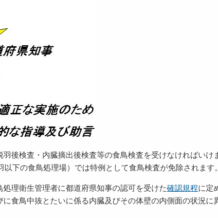
脱羽後検査・内臓摘出後検査等の食鳥検査を受けなければいけ
万羽以下の食鳥処理場）では特例として食鳥検査が免除されます
鳥処理衛生管理者に都道府県知事の認可を受けた
確認規程
に定
びに食鳥中抜とたいに係る内臓及びその体壁の内側面の状況に