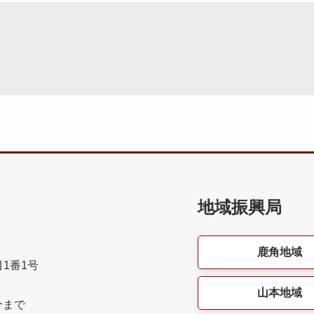
地域振興局
鹿角地域
目1番1号
山本地域
分まで