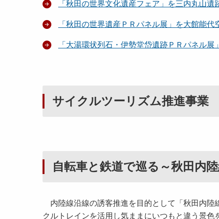
「秋田の世界文化遺産フェア」を三内丸山遺
「秋田の世界遺産ＰＲパネル展」を大館能代
「大湯環状列石・伊勢堂岱遺跡ＰＲパネル展
サイクルツーリズム推進事業
自転車と鉄道で巡る～秋田内
内陸線沿線の誘客推進を目的として「秋田内陸線
クルトレインを活用し気ままにいつもと違う景色