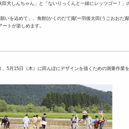
秋田犬しんちゃん」と「ないりっくんと一緒にレッツゴー！」
願いを込めて」、角館(かくのだて)駅ー羽後太田(うごおおた)
アートが楽しめます。
、5月15日（木）に田んぼにデザインを描くための測量作業