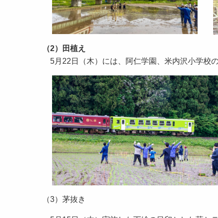
（2）田植え
5月22日（木）には、阿仁学園、米内沢小学校
（3）茅抜き