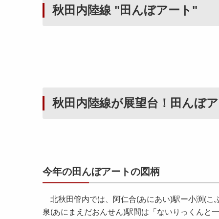
秋田内陸線 "田んぼアート"
秋田内陸線が展望台！田んぼアー
今年の田んぼアートの図柄
北秋田管内では、阿仁合(あにあい)駅ー小渕(こ
泉(あにまえだおんせん)駅間は「ないりっくんと