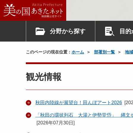
分野から探す
目的
このページの現在位置：
ホーム
部署別一覧
地
観光情報
秋田内陸線が展望台！田んぼアート2026
[
20
「秋田の環状列石 大湯と伊勢堂岱」 縄文セ
[
2026年07月30日
]