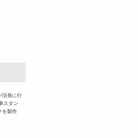
が活発に行
車スタン
クを製作