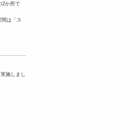
の2か所で
駅間は「ス
を実施しまし