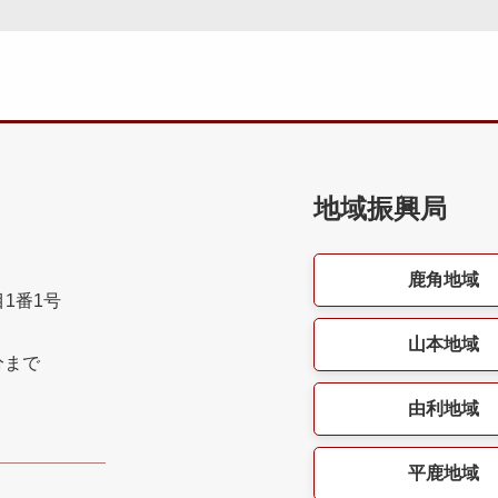
地域振興局
鹿角地域
目1番1号
山本地域
分まで
由利地域
平鹿地域