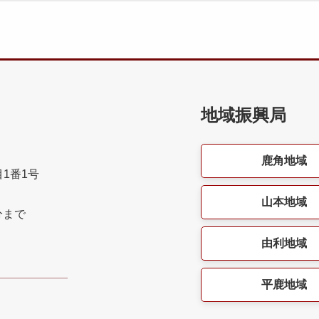
地域振興局
鹿角地域
目1番1号
山本地域
分まで
由利地域
平鹿地域