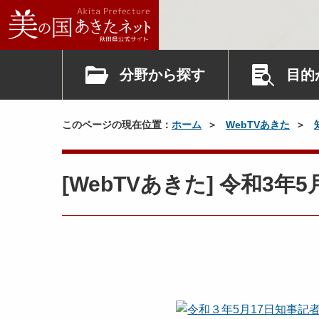
分野から探す
目的
このページの現在位置：
ホーム
WebTVあきた
[WebTVあきた] 令和3