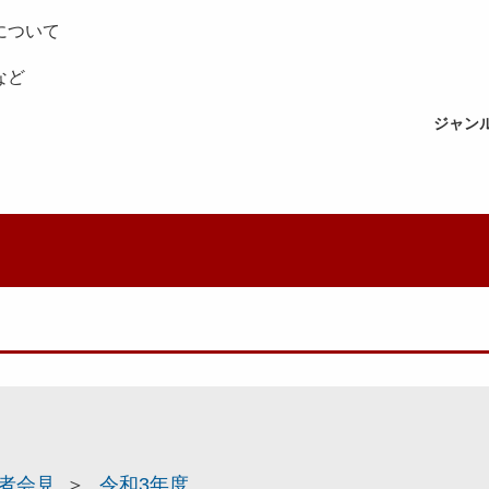
応について
ど
ジャン
者会見
令和3年度