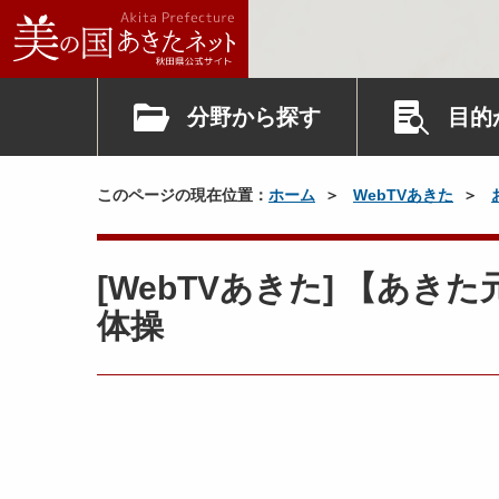
分野から探す
目的
このページの現在位置：
ホーム
WebTVあきた
[WebTVあきた] 【あ
体操