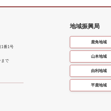
地域振興局
鹿角地域
目1番1号
山本地域
分まで
由利地域
平鹿地域