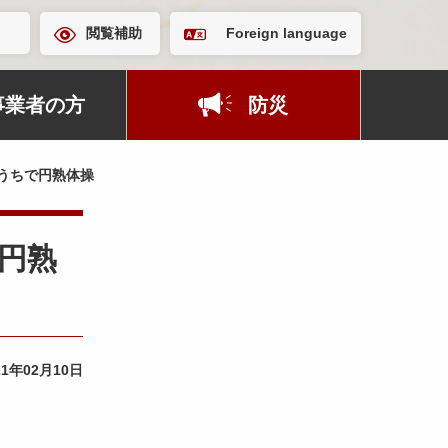
閲覧補助
Foreign language
事業者の方
防災
うちで円熟体操
で円熟
21年02月10日