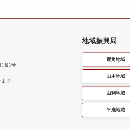
地域振興局
鹿角地域
目1番1号
山本地域
分まで
由利地域
平鹿地域