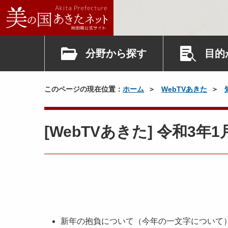
分野から探す
目的
このページの現在位置：
ホーム
WebTVあきた
[WebTVあきた] 令和3
新年の抱負について（今年の一文字について