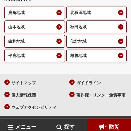
鹿角地域
北秋田地域
山本地域
秋田地域
由利地域
仙北地域
平鹿地域
雄勝地域
サイトマップ
ガイドライン
個人情報保護
著作権・リンク・免責事項
ウェブアクセシビリティ
AKITA Prefecture All Rights Reserved.
各ページの記載記事、写真
メニュー
探す
防災
の無断転載を禁じます