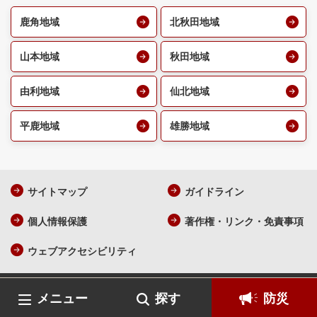
鹿角地域
北秋田地域
山本地域
秋田地域
由利地域
仙北地域
平鹿地域
雄勝地域
サイトマップ
ガイドライン
個人情報保護
著作権・リンク・免責事項
ウェブアクセシビリティ
AKITA Prefecture All Rights Reserved.
各ページの記載記事、写真
メニュー
探す
防災
の無断転載を禁じます