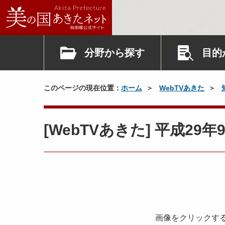
分野から探す
目的
このページの現在位置：
ホーム
WebTVあきた
[WebTVあきた] 平成2
画像をクリックす