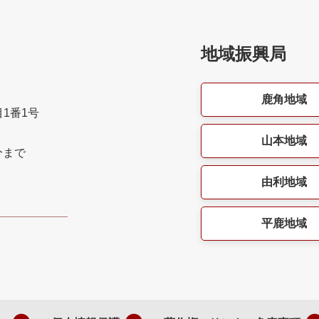
地域振興局
鹿角地域
目1番1号
山本地域
分まで
由利地域
平鹿地域