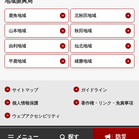
地域振興局
鹿角地域
北秋田地域
山本地域
秋田地域
由利地域
仙北地域
平鹿地域
雄勝地域
サイトマップ
ガイドライン
個人情報保護
著作権・リンク・免責事項
ウェブアクセシビリティ
AKITA Prefecture All Rights Reserved.
各ページの記載記事、写真
メニュー
探す
防災
の無断転載を禁じます