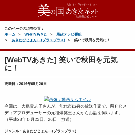
このページの現在位置：
ホーム
WebTVあきた
県政テレビ番組
あきたびじょん++(プラスプラス)
笑いで秋田を元気に！
[WebTVあきた] 笑いで秋田を元気
に！
更新日：
2016年05月26日
今回は、大島貴志子さんが、能代市出身の放送作家で、県ＰＲメ
ディアプロデューサーの元祖爆笑王さんからお話を伺います。
（平成28年５月23日、26日 放送）
ジャンル：あきたびじょん++(プラスプラス)