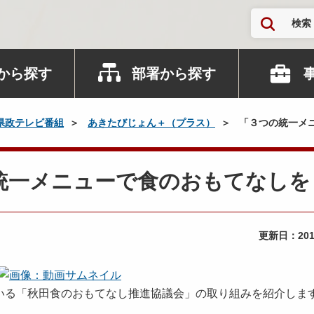
検索
から探す
部署から探す
県政テレビ番組
あきたびじょん＋（プラス）
「３つの統一メ
つの統一メニューで食のおもてなし
更新日：
20
いる「秋田食のおもてなし推進協議会」の取り組みを紹介しま