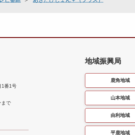
地域振興局
鹿角地域
目1番1号
山本地域
分まで
由利地域
平鹿地域