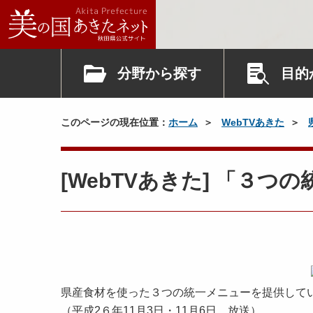
分野から探す
目的
このページの現在位置：
ホーム
WebTVあきた
[WebTVあきた] 「３
県産食材を使った３つの統一メニューを提供して
（平成2６年11月3日・11月6日 放送）