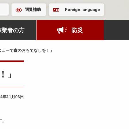
閲覧補助
Foreign language
事業者の方
防災
ニューで食のおもてなしを！」
を！」
14年11月06日
す。