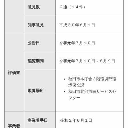
意見数
２通（１４件）
知事意見
平成３０年８月１日
公告日
令和元年７月１０日
縦覧期間
令和元年７月１０日～８月９日
評価書
秋田市本庁舎３階環境部環
境保全課
縦覧場所
秋田市北部市民サービスセ
ンター
事業着手日
令和２年６月１日
事業着