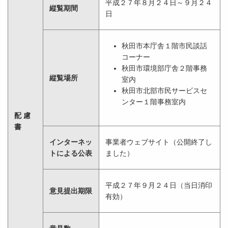
平成２７年８月２４日～９月２４
縦覧期間
日
秋田市本庁舎１階市民談話
コーナー
秋田市環境部庁舎２階事務
縦覧場所
室内
秋田市北部市民サービスセ
ンター１階事務室内
配 慮
書
インターネッ
事業者ウェブサイト（公開終了し
トによる公表
ました）
平成２７年９月２４日（当日消印
意見提出期限
有効）