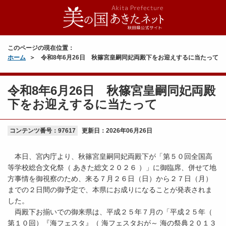
このページの現在位置：
ホーム
令和8年6月26日 秋篠宮皇嗣同妃両殿下をお迎えするに当たって
令和8年6月26日 秋篠宮皇嗣同妃両殿
下をお迎えするに当たって
コンテンツ番号：97617
更新日：
2026年06月26日
本日、宮内庁より、秋篠宮皇嗣同妃両殿下が「第５０回全国高
等学校総合文化祭（ あきた総文２０２６ ）」に御臨席、併せて地
方事情を御視察のため、来る７月２６日（日）から２７日（月）
までの２日間の御予定で、本県にお成りになることが発表されま
した。
両殿下お揃いでの御来県は、平成２５年７月の「平成２５年（
第１０回）『海フェスタ』（ 海フェスタおが～ 海の祭典２０１３