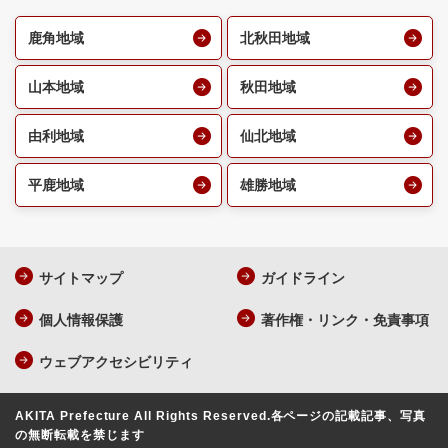
鹿角地域
北秋田地域
山本地域
秋田地域
由利地域
仙北地域
平鹿地域
雄勝地域
サイトマップ
ガイドライン
個人情報保護
著作権・リンク・免責事項
ウェブアクセシビリティ
AKITA Prefecture All Rights Reserved.
各ページの記載記事、写真
の無断転載を禁じます