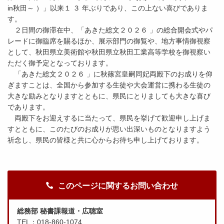
in秋田～ ）」以来１ ３ 年ぶりであり、この上ない喜びでありま
す。
２日間の御滞在中、「あきた総文２０２６ 」の総合開会式やパ
レードに御臨席を賜るほか、展示部門の御覧や、地方事情御視察
として、秋田県立美術館や秋田県立秋田工業高等学校を御視察い
ただく御予定となっております。
「あきた総文２０２６ 」に秋篠宮皇嗣同妃両殿下のお成りを仰
ぎますことは、全国から参加する生徒や大会運営に携わる生徒の
大きな励みとなりますとともに、県民にとりましても大きな喜び
であります。
両殿下をお迎えするに当たって、県民を挙げて歓迎申し上げま
すとともに、このたびのお成りが思い出深いものとなりますよう
祈念し、県民の皆様と共に心からお待ち申し上げております。
このページに関するお問い合わせ
総務部 秘書課報道・広聴室
TEL：018-860-1074