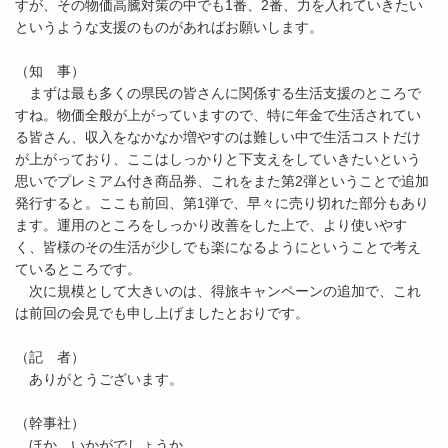
すが、その物価高騰対策の中でも1番、2番、力を入れていきたい
というような支援のものがあればお願いします。
（知 事）
まずは最も多くの県民の皆さんに関係する生活支援のところで
すね。物価全般が上がっていますので、特に年金で生活されてい
る皆さん、収入をなかなか増やすのは難しい中で生活コストだけ
が上がっており、ここはしっかりと下支えをしていきたいという
思いでプレミアム付き商品券、これをまた第2弾ということで追加
発行すると。ここも前回、第1弾で、早々に売り切れた部分もあり
ます。運用のところをしっかり改善をした上で、より使いやす
く、皆様のその生活が少しでも楽になるようにということで考え
ているところです。
次に規模として大きいのは、得旅キャンペーンの追加で、これ
は前回の会見でも申し上げましたとおりです。
（記 者）
ありがとうございます。
（幹事社）
ほか、いかがでしょうか。