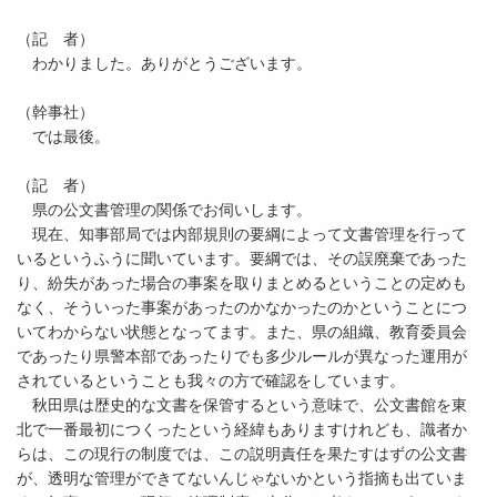
（記 者）
わかりました。ありがとうございます。
（幹事社）
では最後。
（記 者）
県の公文書管理の関係でお伺いします。
現在、知事部局では内部規則の要綱によって文書管理を行って
いるというふうに聞いています。要綱では、その誤廃棄であった
り、紛失があった場合の事案を取りまとめるということの定めも
なく、そういった事案があったのかなかったのかということにつ
いてわからない状態となってます。また、県の組織、教育委員会
であったり県警本部であったりでも多少ルールが異なった運用が
されているということも我々の方で確認をしています。
秋田県は歴史的な文書を保管するという意味で、公文書館を東
北で一番最初につくったという経緯もありますけれども、識者か
らは、この現行の制度では、この説明責任を果たすはずの公文書
が、透明な管理ができてないんじゃないかという指摘も出ていま