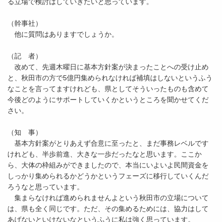
る立場で検討はしていきたいと思っています。
（幹事社）
他に質問はありますでしょうか。
（記 者）
改めて、先週木曜日に基本方針案が決まったことへの受け止め
と、秋田市の方で5億円集められなければ補填はしないというふう
なことを言ってますけれども、県としてそういったものも含めて
今後どのようにサポートしていくかというところを聞かせてくだ
さい。
（知 事）
基本方針案がとりあえず合意に至ったと、まだ事務レベルです
けれども、半歩前進、大きな一歩だったなと思います。ここか
ら、大体の枠組みができましたので、本当にいよいよ民間資金を
しっかり集められるかどうかというフェーズに移行していくんだ
ろうなと思っています。
集まらなければ進められませんよという秋田市の立場について
は、県も全く同じです。ただ、その集めるためには、協力はして
あげないといけないなというふうに私は強く思っています。