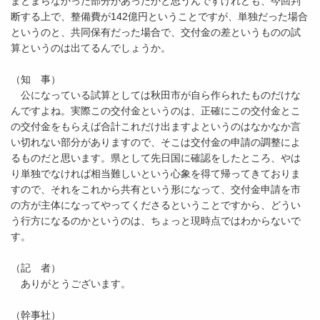
まとまらなかった部分があったかと思うんですけれども、今回判
断する上で、整備費が142億円ということですが、単独だった場合
というのと、共同保有だった場合で、交付金の差というものの試
算というのは出てるんでしょうか。
（知 事）
公になっている試算としては秋田市が自ら作られたものだけな
んですよね。実際この交付金というのは、正確にこの交付金とこ
の交付金をもらえば合計これだけ出ますよというのはなかなか言
い切れない部分がありますので、そこは交付金の申請の調整によ
るものだと思います。県として先日国に確認をしたところ、やは
り単独でなければ相当難しいという心象を得て帰ってきておりま
すので、それをこれから共有という形になって、交付金申請を市
の方が主体になってやってくださるということですから、どうい
う行方になるのかというのは、ちょっと現時点ではわからないで
す。
（記 者）
ありがとうございます。
（幹事社）