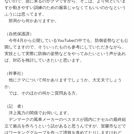
ないので、急に来るのがクマですから、そこは、より何といいま
すか動きやすい訓練のための服装じゃなくてもいいのかなという
ふうには思ってます。
部局から何かありますか。
（自然保護課）
今年4月から公開しているYouTubeの中でも、防御姿勢なども公
開してますので、そういったものも参考にしていただきながら、
実技として実際に防御の姿勢などをやってみたいという声があれ
ば、対応を検討していきたいと思います。
（幹事社）
他にクマについて何かありますでしょうか。大丈夫でしょう
か。
では、そのほかの何かご質問ある方。
（記 者）
洋上風力の関係でお伺いします。
デンマークの風車メーカーのベスタスが国内にナセルの最終組
立て拠点を作ろうという話があると思うんですが、室蘭市などで
はワーキンググループを作って誘致を進めてたりしますけれど