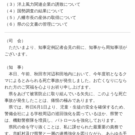
（３）洋上風力関連企業の誘致について
（４）国勢調査の結果について
（５）八幡市長の産休の取得について
（６）県の公文書の管理について
（司 会）
ただいまより、知事定例記者会見の前に、知事から周知事項が
ございます。
（知 事）
本日、午前、秋田市河辺和田地内において、今年度初となるク
マによるとみられる死亡事故が発生しました。お亡くなりになら
れた方のご冥福を心よりお祈り申し上げます。
県をあげて被害防止に取り組んでいる矢先に、このような死亡
事故が発生したことは、痛恨の極みであります。
県では、昨日6月1日より、児童・生徒の安全を確保するため、
警備会社による学校周辺の巡回強化を図っているほか、県警で
は、機動警察隊を増員し、パトロールを強化しております。
県民の命を守り抜くことは、私に課せられた最重要の責務で
す。市町村及び県警と一層の連携強化を図りながら、あらゆる手