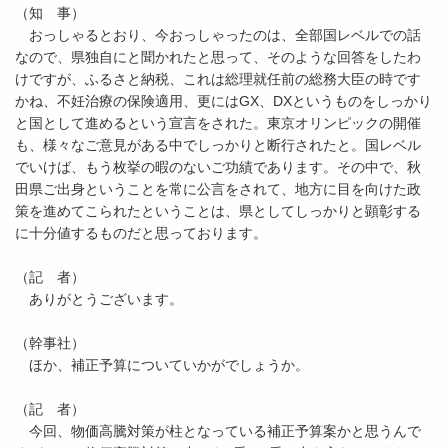
（知 事）
おっしゃるとおり、今おっしゃったのは、全部国レベルでの話
なので、県独自にと聞かれたと思って、そのような回答をしたわ
けですが、ふるさと納税、これは総理就任前の総務大臣の時です
かね、不妊治療の保険適用、更にはGX、DXというものをしっかり
と国として進めるという宣言をされた。東京オリンピックの開催
も、様々なご意見がある中でしっかりと断行されたと。国レベル
でいけば、もう枚挙の暇のないご功績であります。その中で、秋
田県ご出身ということを常に公言をされて、地方に目を向けた政
策を進めてこられたということは、県としてしっかりと顕彰する
に十分値するものだと思っております。
（記 者）
ありがとうございます。
（幹事社）
ほか、補正予算についていかがでしょうか。
（記 者）
今回、物価高騰対策が柱となっている補正予算案かと思うんで