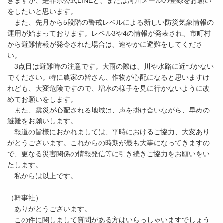
きますが、是非県公式LINEと、または河川メールの登録をお願い
をしたいと思います。
また、先月から5段階の警戒レベルによる新しい防災気象情報の
運用が始まっております。レベル3や4の情報が発表され、市町村
から避難情報が発令された場合は、速やかに避難をしてくださ
い。
3点目は避難時の注意です。大雨の際は、川や水路に近づかない
でください。特に農家の皆さん、作物が心配になると思いますけ
れども、大変危険ですので、増水の様子を見に行かないように改
めてお願いをします。
また、震災が心配される地域は、声を掛け合いながら、早めの
避難をお願いします。
報道の皆様におかれましては、平時におけるご協力、大変あり
がとうございます。これからの時期が最も大事になってきますの
で、更なる災害関係の情報発信等に引き続きご協力をお願いをい
たします。
私からは以上です。
（幹事社）
ありがとうございます。
この件に関しまして質問がある方はいらっしゃいますでしょう