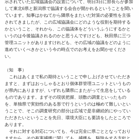
示されていた広域協議会の設置について、明日3日に部長らが参加
して東北6県と新潟県で協議する会合が開かれるということを聞い
ています。知事はかねてから隣県をまたいだ対策の必要性を主張
されてきましたが、この広域協議会にどのような役割を期待する
かということ、それから、この協議体をどういうふうにするかと
いうのは今後協議されるのかと思うんですけども、秋田県に三つ
管理ユニットがありますけれども、その広域の協議をどのように
進めていくべきかという今の時点でのお考えをお聞かせくださ
い。
（知 事）
これはあくまで私の期待ということで申し上げさせていただき
ますと、まずはおっしゃるとおり個体群管理ユニットというもの
が県内にありますが、いずれも隣県にまたがって生息をしている
ものであります。まずその現状把握、頭数の調査といったもの
を、単独県で実効性のある形で行うというのは極めて難しいとい
うことで、そこの調査研究の部分は広域で是非継続的にやってい
ただきたいということを先日、環境大臣にも要請をしたところで
あります。
それに対する対応についても、今は完全に県ごととなっており
ますから、その有害捕獲に関しても、捕獲を、駆除をする方針と