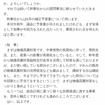
か。よろしいでしょうか。
それでは続いて幹事社からの質問事項に移らせていただきま
す。
幹事社からは6月の補正予算案について伺います。
本日午前中、議会に予算案が示されましたけれども、まず全体
として知事が今回力を入れた点だったり、重視された点を伺えれ
ばと思います。
（知 事）
まずは物価高騰対策です。中東情勢の長期化に伴って、県民生
活、また、産業への影響が長期化をしていると。そして、昨年度
から物価高騰対策臨時交付金等を活用して対策を講じております
が、まだ使い残している部分がございましたので、それらの既存
の物価高騰対策の活用状況なども鑑みまして、継続する分は継続
をし、また、今まで少し手当てできていなかった部分については
今回新たに手当てをするということで、まずは物価高騰対策をし
っかりと進めようということが一つ。
もう一つは、総合計画に基づく様々な目標達成に資する事業
を、意外と幅広くですけれども進めたところでございます。
はい、以上です。