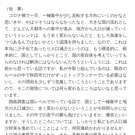
（知 事）
コロナ禍で一旦、一極集中が少し反転する方向にいくのかなと
思いきや、やはりそうはならなかったなと、大きな国の流れとし
て、どんどん大都市への集中が進み、地方から人口が減っていく
というトレンドは、もう全く変わらないんだと、むしろ加速をし
つつあるんではないかという認識を持ちました。なので、これは
本当に少子化であったり人口減少というのは、もう構造的に、根
本的に、国としてしっかりとこう、国の形自体を考えていっても
らわなければ解決にはならないんだろうというふうには、これは
前から思っている話ですが、私が今取り組んでいるのは、既存の
ルールの中で秋田市だけがずっとトップランナーでいる必要はな
いし、その理由を少しずつ克服していこうということであります
ので、そこの覚悟については何ら変わるところはないなと思って
います。
国政調査は国レベルでやっている話で、国として一極集中と地
方の人口減少に、全く変わりがないということが今回明らかにな
りました。その中での若干の勝ち負けといいますか、優劣といい
ますか、そうしたところについては、しっかりと私どもの人口減
少対策を進めていくことによって、何回連続かわかりませんが、
人口減少率最高であったり、また、高齢化率の最高というところ