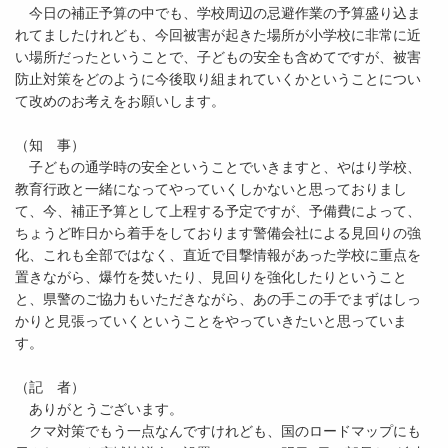
今日の補正予算の中でも、学校周辺の忌避作業の予算盛り込ま
れてましたけれども、今回被害が起きた場所が小学校に非常に近
い場所だったということで、子どもの安全も含めてですが、被害
防止対策をどのように今後取り組まれていくかということについ
て改めのお考えをお願いします。
（知 事）
子どもの通学時の安全ということでいきますと、やはり学校、
教育行政と一緒になってやっていくしかないと思っておりまし
て、今、補正予算として上程する予定ですが、予備費によって、
ちょうど昨日から着手をしております警備会社による見回りの強
化、これも全部ではなく、直近で目撃情報があった学校に重点を
置きながら、爆竹を焚いたり、見回りを強化したりということ
と、県警のご協力もいただきながら、あの手この手でまずはしっ
かりと見張っていくということをやっていきたいと思っていま
す。
（記 者）
ありがとうございます。
クマ対策でもう一点なんですけれども、国のロードマップにも