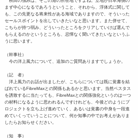
秋田の強みは、そこの港の所在地ですよね。立地が日本海側の
まず中心になるであろうということ、それから、浮体式に関して
も、この先更なる将来性がある海域でありますので、そういった
セールスポイントを出していきたいなと思います。また併せて、
こちらが持つ弱み、どういったところをクリアしていけば選んで
もらえるのかというところも、忌憚なく聞いてきたいなというふ
うに思います。
（幹事社）
今の洋上風力について、追加のご質問ありますでしょうか。
（記 者）
洋上風力のお話が出ましたが、こちらについては既に覚書を結
ばれているFibreMaxとの関係もあるかと思います。当然ベスタス
を誘致するに当たっても、FibreMaxとの関係強化というのは一つ
の材料になるように思われるんですけれども、今後どのようにプ
ロジェクトを立ち上げ進めていく、あるいは覚書の中身を一段進
めていくっていうことについて、何か知事の中でお考えがありま
したらお知らせください。
（知 事）