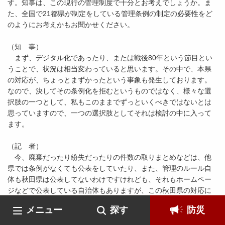
す。知事は、この現行の管理制度で十分とお考えでしょうか。ま
た、全国で21都県が制定をしている管理条例の制定の必要性をど
のようにお考えかもお聞かせください。
（知 事）
まず、デジタル化であったり、または戦後80年という節目とい
うことで、状況は相当変わっていると思います。その中で、本県
の対応が、ちょっとまずかったという事象も発生しております。
なので、決してその条例化を拒むというものではなく、様々な選
択肢の一つとして、私もこのままでずっといくべきではないとは
思っていますので、一つの選択肢としてそれは検討の中に入って
ます。
（記 者）
今、廃棄だったり紛失だったりの件数の取りまとめなどは、他
県では条例がなくても公表をしていたり、また、管理のルール自
体も秋田県は公表してないわけですけれども、それもホームペー
ジなどで公表している自治体もありますが、この秋田県の対応に
ついて何か変更されるお考えはありませんでしょうか。
メニュー
探す
防災
（知 事）