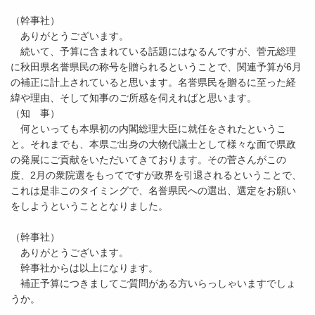
（幹事社）
ありがとうございます。
続いて、予算に含まれている話題にはなるんですが、菅元総理
に秋田県名誉県民の称号を贈られるということで、関連予算が6月
の補正に計上されていると思います。名誉県民を贈るに至った経
緯や理由、そして知事のご所感を伺えればと思います。
（知 事）
何といっても本県初の内閣総理大臣に就任をされたというこ
と。それまでも、本県ご出身の大物代議士として様々な面で県政
の発展にご貢献をいただいてきております。その菅さんがこの
度、2月の衆院選をもってですが政界を引退されるということで、
これは是非このタイミングで、名誉県民への選出、選定をお願い
をしようということとなりました。
（幹事社）
ありがとうございます。
幹事社からは以上になります。
補正予算につきましてご質問がある方いらっしゃいますでしょ
うか。