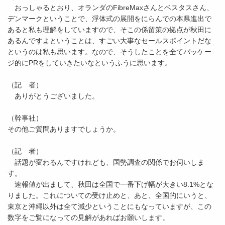
おっしゃるとおり、オランダのFibreMaxさんとベスタスさん、
デンマークということで、浮体式の展開をにらんでの本県進出で
あると私も理解をしていますので、そこの係留策の拠点が秋田に
あるんですよということは、すごい大事なセールスポイントだな
というのは私も思います。なので、そうしたことを全てパッケー
ジ的にPRをしていきたいなというふうに思います。
（記 者）
ありがとうございました。
（幹事社）
その他ご質問ありますでしょうか。
（記 者）
話題が変わるんですけれども、国勢調査の関係でお伺いしま
す。
速報値が出まして、秋田は全国で一番下げ幅が大きい8.1%とな
りました。これについての受け止めと、あと、全国的にいうと、
東京と沖縄以外は全て減少ということにもなっていますが、この
数字をご覧になっての見解があればお願いします。