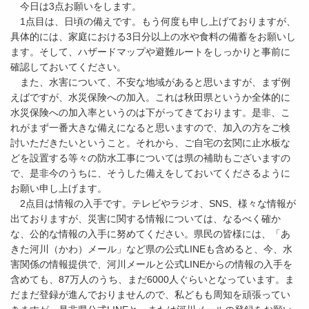
今日は3点お願いをします。
1点目は、日頃の備えです。もう何度も申し上げておりますが、
具体的には、家庭における3日分以上の水や食料の備蓄をお願いし
ます。そして、ハザードマップや避難ルートをしっかりと事前に
確認しておいてください。
また、水害について、不安な地域があると思いますが、まず例
えばですが、水災保険への加入。これは秋田県というか全体的に
水災保険への加入率というのは下がってきております。是非、こ
れがまず一番大きな備えになると思いますので、加入の方をご検
討いただきたいということ。それから、ご自宅の玄関に止水板な
どを設置する等々の防水工事については県の補助もございますの
で、是非今のうちに、そうした備えをしておいてくださるように
お願い申し上げます。
2点目は情報の入手です。テレビやラジオ、SNS、様々な情報が
出ておりますが、災害に関する情報については、なるべく確か
な、公的な情報の入手に努めてください。県民の皆様には、「あ
きた河川（かわ）メール」など県の公式LINEも含めると、今、水
害関係の情報提供で、河川メールと公式LINEからの情報の入手を
含めても、87万人のうち、まだ6000人ぐらいとなっています。ま
だまだ登録が進んでおりませんので、私どもも周知を頑張ってい