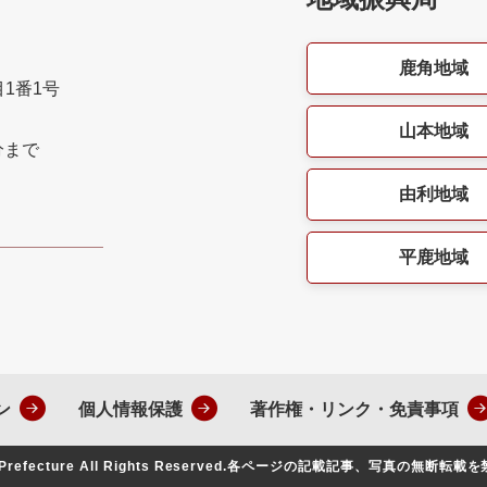
鹿角地域
目1番1号
山本地域
分まで
由利地域
平鹿地域
ン
個人情報保護
著作権・リンク・免責事項
Prefecture All Rights Reserved.
各ページの記載記事、写真の無断転載を