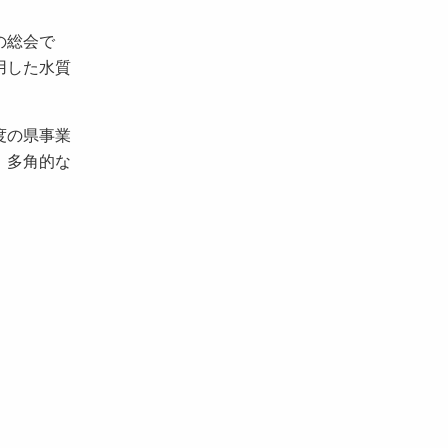
の総会で
用した水質
度の県事業
、多角的な