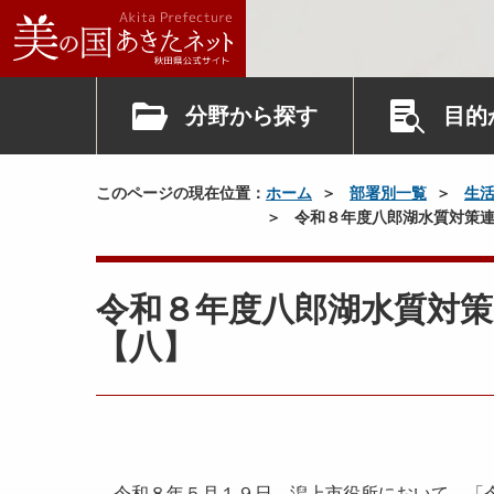
分野から探す
目的
このページの現在位置：
ホーム
部署別一覧
生
令和８年度八郎湖水質対策連
令和８年度八郎湖水質対
【八】
令和８年５月１９日、潟上市役所において、「令