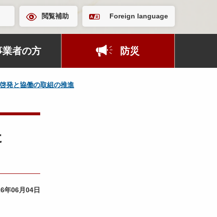
閲覧補助
Foreign language
事業者の方
防災
啓発と協働の取組の推進
た
26年06月04日