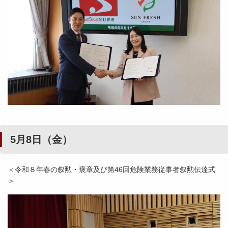
5月8日（金）
＜令和８年春の叙勲・褒章及び第46回危険業務従事者叙勲伝達式
＞