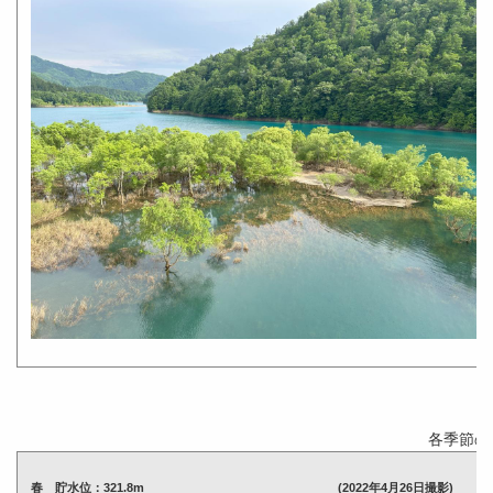
各季節の
春 貯水位：321.8m (2022年4月26日撮影)