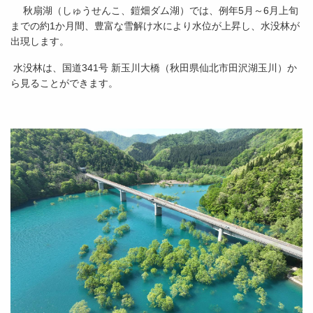
秋扇湖（しゅうせんこ、鎧畑ダム湖）では、例年5月～6月上旬
までの約1か月間、豊富な雪解け水により水位が上昇し、水没林が
出現します。
水没林は、国道341号 新玉川大橋（秋田県仙北市田沢湖玉川）か
ら見ることができます。