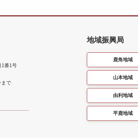
地域振興局
鹿角地域
目1番1号
山本地域
分まで
由利地域
平鹿地域