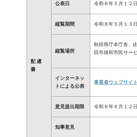
公表日
令和８年５月１２
縦覧期間
令和８年５月１３
秋田県庁本庁舎、
縦覧場所
田市雄和市民サー
配 慮
書
インターネッ
事業者ウェブサイ
トによる公表
意見提出期限
令和８年６月１２
知事意見