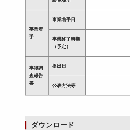
縦覧場所
事業着手日
事業着
手
事業終了時期
（予定）
提出日
事後調
査報告
書
公表方法等
ダウンロード