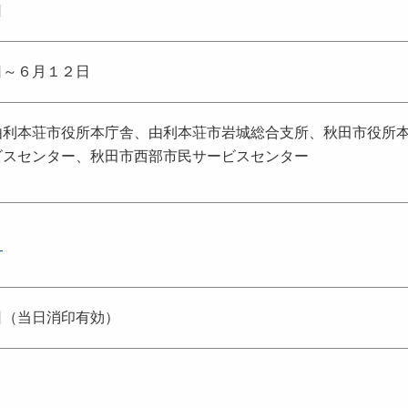
日
日～６月１２日
由利本荘市役所本庁舎、由利本荘市岩城総合支所、秋田市役所
ビスセンター、秋田市西部市民サービスセンター
ト
日（当日消印有効）