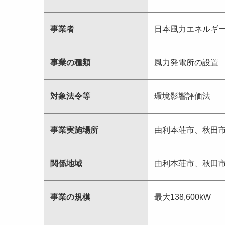
事業者
日本風力エネルギ
事業の種類
風力発電所の設置
対象法令等
環境影響評価法
事業実施場所
由利本荘市、秋田
関係地域
由利本荘市、秋田
事業の規模
最大138,600kW