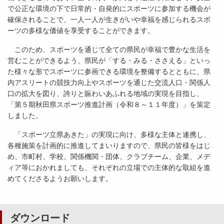
で公正な環境の下で日常的・自発的にスポーツに参加する機会が
確保されることで、一人一人が生きがいや幸福を感じられるスポ
ーツの多様な価値を享受することができます。
このため、スポーツを通じて全ての県民が幸福で豊かな生活を
営むことができるよう、県民が「する・みる・ささえる」といっ
た様々な形でスポーツに参画できる環境を整備するとともに、県
内アスリートの競技力向上やスポーツを通じた交流人口・関係人
口の拡大を図り、誇りと賑わいあふれる地域の実現を目指し、
「第５期秋田県スポーツ推進計画（令和８～１１年度）」を策定
しました。
「スポーツ立県あきた」の実現に向け、多様な主体と連携し、
各種施策を計画的に推進してまいりますので、県民の皆様をはじ
め、市町村、学校、関係機関・団体、クラブチーム、企業、メデ
ィア等におかれましても、それぞれの立場での主体的な取組を進
めてくださるようお願いします。
ダウンロード