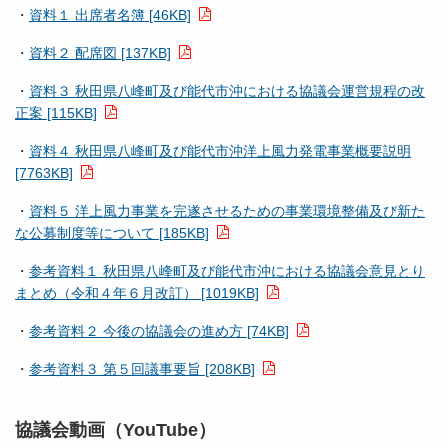
・
資料１ 出席者名簿 [46KB]
・
資料２ 配席図 [137KB]
・
資料３ 秋田県八峰町及び能代市沖における協議会運営規程の改
正案 [115KB]
・
資料４ 秋田県八峰町及び能代市沖洋上風力発電事業概要説明
[7763KB]
・
資料５ 洋上風力事業を完遂させるための事業環境整備及び新た
な公募制度等について [185KB]
・
参考資料１ 秋田県八峰町及び能代市沖における協議会意見とり
まとめ（令和４年６月改訂） [1019KB]
・
参考資料２ 今後の協議会の進め方 [74KB]
・
参考資料３ 第５回議事要旨 [208KB]
協議会動画（YouTube）