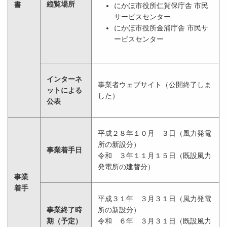
縦覧場所
書
にかほ市役所仁賀保庁舎 市民
サービスセンター
にかほ市役所金浦庁舎 市民サ
ービスセンター
インターネ
事業者ウェブサイト（公開終了しま
ットによる
した）
公表
平成２８年１０月 ３日（風力発電
所の新設分）
事業着手日
令和 ３年１１月１５日（既設風力
発電所の建替分）
事業
着手
平成３１年 ３月３１日（風力発電
事業終了時
所の新設分）
期（予定）
令和 ６年 ３月３１日（既設風力