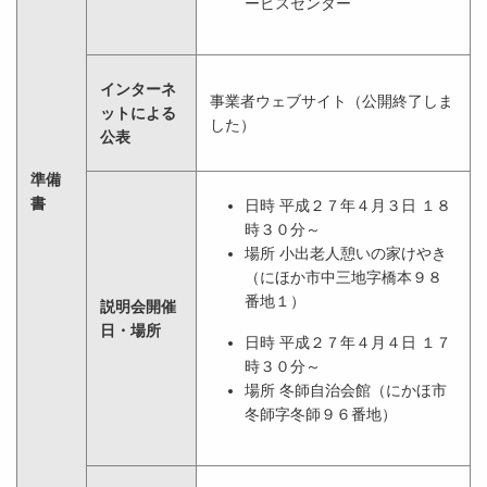
ービスセンター
インターネ
事業者ウェブサイト（公開終了しま
ットによる
した）
公表
準備
書
日時 平成２７年４月３日 １８
時３０分～
場所 小出老人憩いの家けやき
（にほか市中三地字橋本９８
番地１）
説明会開催
日・場所
日時 平成２７年４月４日 １７
時３０分～
場所 冬師自治会館（にかほ市
冬師字冬師９６番地）