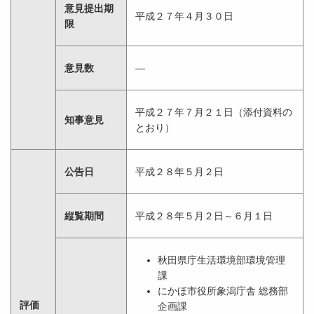
意見提出期
平成２７年４月３０日
限
意見数
―
平成２７年７月２１日（添付資料の
知事意見
とおり）
公告日
平成２８年５月２日
縦覧期間
平成２８年５月２日～６月１日
秋田県庁生活環境部環境管理
課
にかほ市役所象潟庁舎 総務部
評価
企画課