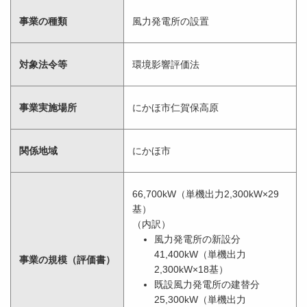
事業の種類
風力発電所の設置
対象法令等
環境影響評価法
事業実施場所
にかほ市仁賀保高原
関係地域
にかほ市
66,700kW（単機出力2,300kW×29
基）
（内訳）
風力発電所の新設分
41,400kW（単機出力
事業の規模（評価書）
2,300kW×18基）
既設風力発電所の建替分
25,300kW（単機出力