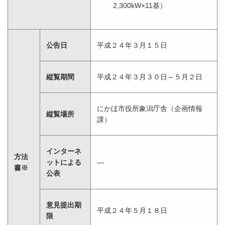
2,300kW×11基）
公告日
平成２４年３月１５日
縦覧期間
平成２４年３月３０日～５月２日
にかほ市役所象潟庁舎（企画情報
縦覧場所
課）
インターネ
方法
ットによる
―
書※
公表
意見提出期
平成２４年５月１８日
限