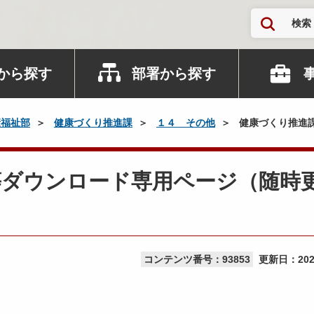
検索
から探す
部署から探す
康福祉部
健康づくり推進課
１４ その他
健康づくり推進
等ダウンロード専用ページ（随時
コンテンツ番号：93853
更新日：
20