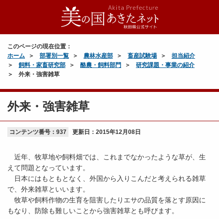
このページの現在位置：
ホーム
部署別一覧
農林水産部
畜産試験場
担当紹介
飼料・家畜研究部
酪農・飼料部門
研究課題・事業の紹介
外来・強害雑草
外来・強害雑草
コンテンツ番号：937
更新日：
2015年12月08日
近年、牧草地や飼料畑では、これまでなかったような草が、生
えて問題となっています。
日本にはもともとなく、外国から入りこんだと考えられる雑草
で、外来雑草といいます。
牧草や飼料作物の生育を阻害したりエサの品質を落とす原因に
もなり、防除も難しいことから強害雑草とも呼びます。