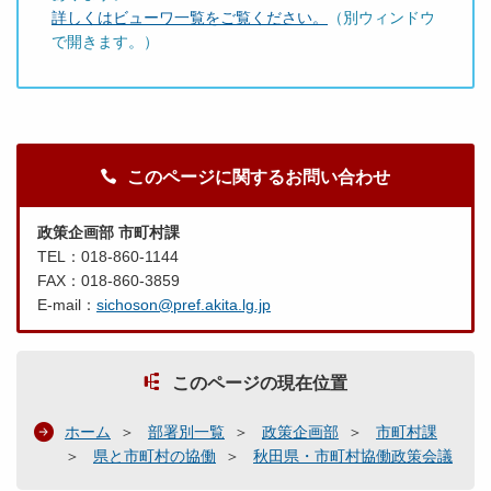
詳しくはビューワ一覧をご覧ください。
（別ウィンドウ
で開きます。）
このページに関するお問い合わせ
政策企画部 市町村課
TEL：018-860-1144
FAX：018-860-3859
E-mail：
sichoson@pref.akita.lg.jp
このページの現在位置
ホーム
部署別一覧
政策企画部
市町村課
県と市町村の協働
秋田県・市町村協働政策会議