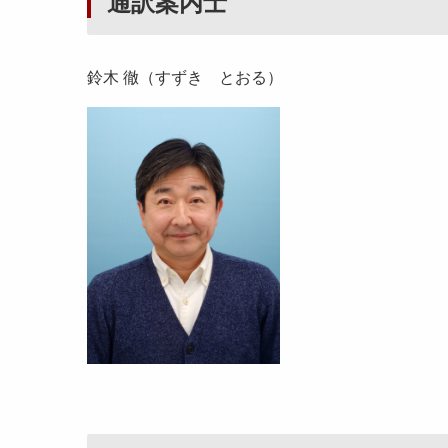
通訳案内士
鈴木 徹（すずき とおる）