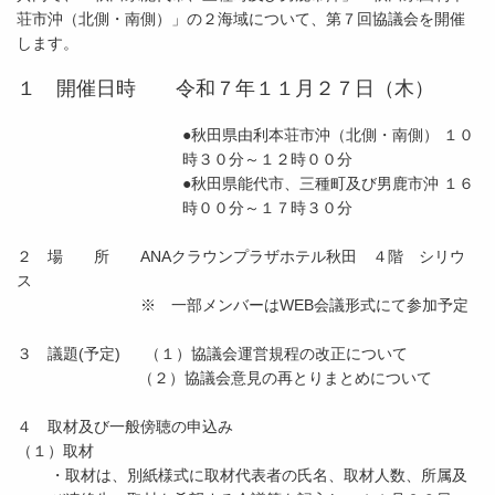
荘市沖（北側・南側）」の２海域について、第７回協議会を開催
します。
１ 開催日時 令和７年１１月２７日（木）
●秋田県由利本荘市沖（北側・南側） １０
時３０分～１２時００分
●秋田県能代市、三種町及び男鹿市沖 １６
時００分～１７時３０分
２ 場 所 ANAクラウンプラザホテル秋田 ４階 シリウ
ス
※ 一部メンバーはWEB会議形式にて参加予定
３ 議題(予定) （１）協議会運営規程の改正について
（２）協議会意見の再とりまとめについて
４ 取材及び一般傍聴の申込み
（１）取材
・取材は、別紙様式に取材代表者の氏名、取材人数、所属及