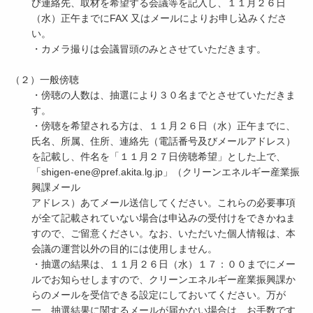
び連絡先、取材を希望する会議等を記入し、１１月２６日
（水）正午までにFAX 又はメールによりお申し込みくださ
い。
・カメラ撮りは会議冒頭のみとさせていただきます。
（２）一般傍聴
・傍聴の人数は、抽選により３０名までとさせていただきま
す。
・傍聴を希望される方は、１１月２６日（水）正午までに、
氏名、所属、住所、連絡先（電話番号及びメールアドレス）
を記載し、件名を「１１月２７日傍聴希望」とした上で、
「shigen-ene@pref.akita.lg.jp」（クリーンエネルギー産業振
興課メール
アドレス）あてメール送信してください。これらの必要事項
が全て記載されていない場合は申込みの受付けをできかねま
すので、ご留意ください。なお、いただいた個人情報は、本
会議の運営以外の目的には使用しません。
・抽選の結果は、１１月２６日（水）１７：００までにメー
ルでお知らせしますので、クリーンエネルギー産業振興課か
らのメールを受信できる設定にしておいてください。万が
一、抽選結果に関するメールが届かない場合は、お手数です