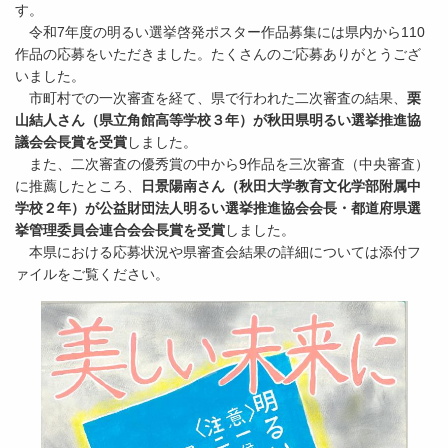
す。
令和7年度の明るい選挙啓発ポスター作品募集には県内から110
作品の応募をいただきました。たくさんのご応募ありがとうござ
いました。
市町村での一次審査を経て、県で行われた二次審査の結果、
栗
山結人さん（県立角館高等学校３年）が秋田県明るい選挙推進協
議会会長賞を受賞
しました。
また、二次審査の優秀賞の中から9作品を三次審査（中央審査）
に推薦したところ、
日景陽南さん（秋田大学教育文化学部附属中
学校２年）が公益財団法人明るい選挙推進協会会長・都道府県選
挙管理委員会連合会会長賞を受賞
しました。
本県における応募状況や県審査会結果の詳細については添付フ
ァイルをご覧ください。