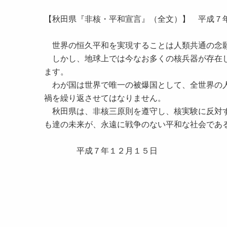
【秋田県『非核・平和宣言』（全文）】 平成７
世界の恒久平和を実現することは人類共通の念
しかし、地球上では今なお多くの核兵器が存在し
ます。
わが国は世界で唯一の被爆国として、全世界の人
禍を繰り返させてはなりません。
秋田県は、非核三原則を遵守し、核実験に反対す
も達の未来が、永遠に戦争のない平和な社会であ
平成７年１２月１５日
秋 田