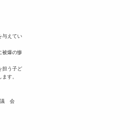
を与えてい
に被爆の惨
を担う子ど
します。
会