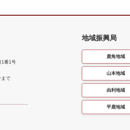
地域振興局
鹿角地域
目1番1号
山本地域
分まで
由利地域
平鹿地域