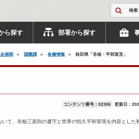
検索
から探す
部署から探す
策企画部
国際課
各種情報
秋田県「非核・平和宣言」
コンテンツ番号：92306
更新日：
20
いて、非核三原則の遵守と世界の恒久平和実現を内容とした