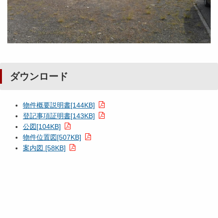
ダウンロード
物件概要説明書[144KB]
登記事項証明書[143KB]
公図[104KB]
物件位置図[507KB]
案内図 [58KB]