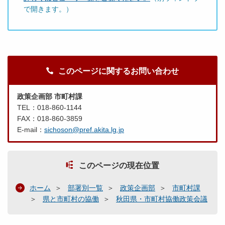
で開きます。）
このページに関するお問い合わせ
政策企画部 市町村課
TEL：018-860-1144
FAX：018-860-3859
E-mail：
sichoson@pref.akita.lg.jp
このページの現在位置
ホーム
部署別一覧
政策企画部
市町村課
県と市町村の協働
秋田県・市町村協働政策会議