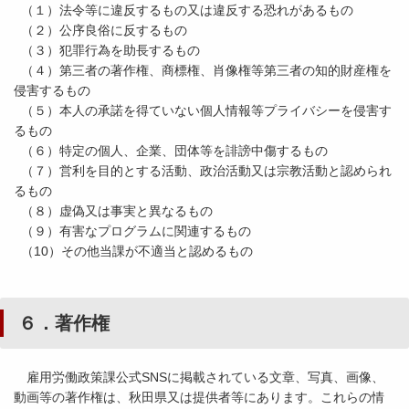
（１）法令等に違反するもの又は違反する恐れがあるもの
（２）公序良俗に反するもの
（３）犯罪行為を助長するもの
（４）第三者の著作権、商標権、肖像権等第三者の知的財産権を
侵害するもの
（５）本人の承諾を得ていない個人情報等プライバシーを侵害す
るもの
（６）特定の個人、企業、団体等を誹謗中傷するもの
（７）営利を目的とする活動、政治活動又は宗教活動と認められ
るもの
（８）虚偽又は事実と異なるもの
（９）有害なプログラムに関連するもの
（10）その他当課が不適当と認めるもの
６．著作権
雇用労働政策課公式SNSに掲載されている文章、写真、画像、
動画等の著作権は、秋田県又は提供者等にあります。これらの情