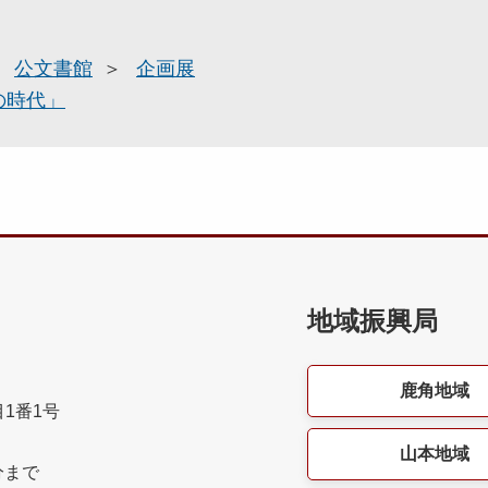
公文書館
企画展
の時代」
地域振興局
鹿角地域
目1番1号
山本地域
分まで