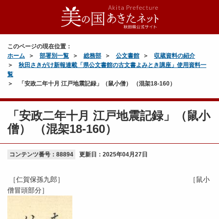
このページの現在位置：
ホーム
部署別一覧
総務部
公文書館
収蔵資料の紹介
秋田さきがけ新報連載「県公文書館の古文書よみとき講座」使用資料一
覧
「安政二年十月 江戸地震記録」（鼠小僧） （混架18-160）
「安政二年十月 江戸地震記録」（鼠小
僧） （混架18-160）
コンテンツ番号：88894
更新日：
2025年04月27日
［仁賀保孫九郎］ ［鼠小
僧冒頭部分］