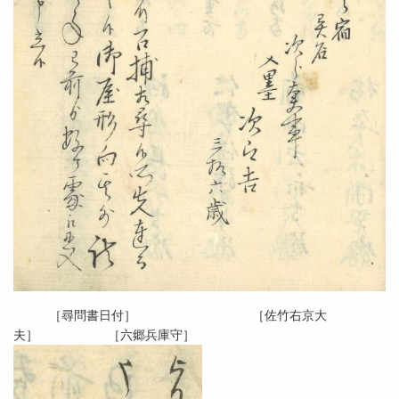
［尋問書日付］ ［佐竹右京大
夫］ ［六郷兵庫守］