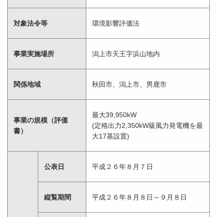
対象法令等
環境影響評価法
事業実施場所
潟上市天王字浜山地内
関係地域
秋田市、潟上市、男鹿市
最大39,950kW
事業の規模（評価
(定格出力2,350kW級風力発電機を最
書）
大17基設置)
公表日
平成２６年８月７日
縦覧期間
平成２６年８月８日～９月８日