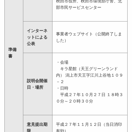
秋田市役所、秋田市環境部庁舎、北
部市民サービスセンター
インターネ
事業者ウェブサイト（公開終了しま
ットによる
した）
公表
準備
書
・会場
キラ星館（天王グリーンランド
内） 潟上市天王字江川上谷地１０９
説明会開催
－２
日・場所
・日時
平成２７年１０月２７日 １８時３
０分～２０時３０分
意見提出期
平成２７年１１月１２日（当日消印
限
有効）